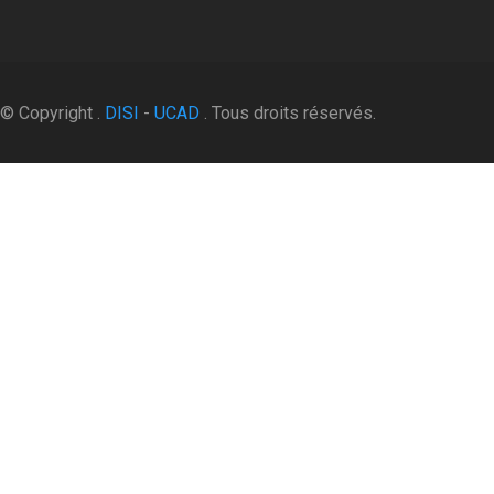
© Copyright .
DISI
-
UCAD
. Tous droits réservés.