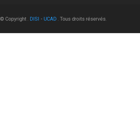
© Copyright .
DISI
-
UCAD
. Tous droits réservés.