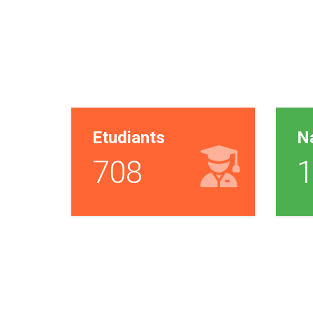
Etudiants
Na
800