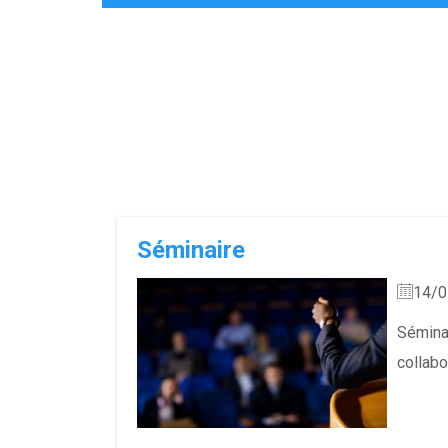
Pages
Séminaire
14/0
Sémina
collabo