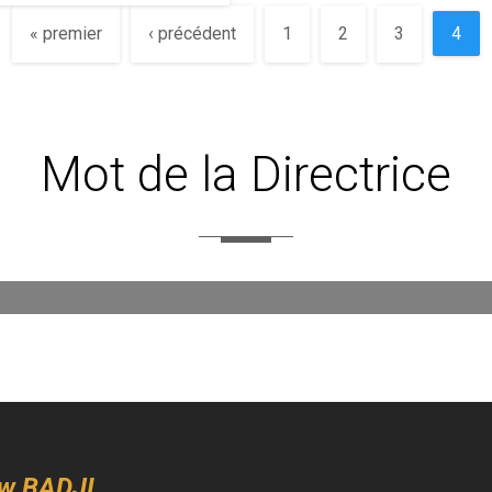
« premier
‹ précédent
1
2
3
4
Mot de la Directrice
w BADJI